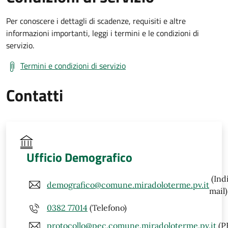
Per conoscere i dettagli di scadenze, requisiti e altre
informazioni importanti, leggi i termini e le condizioni di
servizio.
Termini e condizioni di servizio
Contatti
Ufficio Demografico
(Ind
demografico@comune.miradoloterme.pv.it
mail)
0382 77014
(Telefono)
protocollo@pec.comune.miradoloterme.pv.it
(P