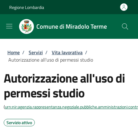
Salta al contenuto principale
Skip to footer content
Regione Lombardia
Comune di Miradolo Terme
Briciole di pane
Home
/
Servizi
/
Vita lavorativa
/
Autorizzazione all'uso di permessi studio
Autorizzazione all'uso di
permessi studio
(
urn:nir:agenzia.rappresentanza.negoziale.pubbliche.amministrazioni:contra
Servizio attivo