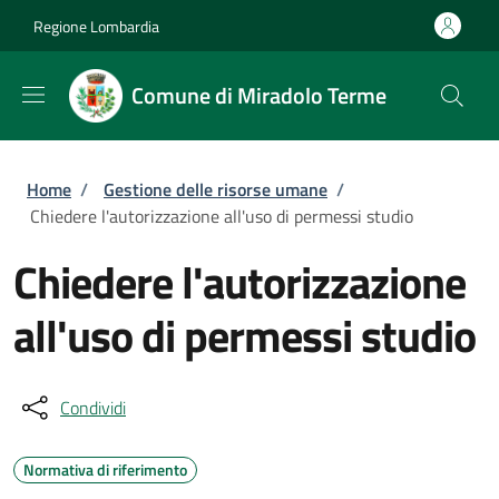
Salta al contenuto principale
Skip to footer content
Regione Lombardia
Comune di Miradolo Terme
Briciole di pane
Home
/
Gestione delle risorse umane
/
Chiedere l'autorizzazione all'uso di permessi studio
Chiedere l'autorizzazione
all'uso di permessi studio
Condividi
Normativa di riferimento