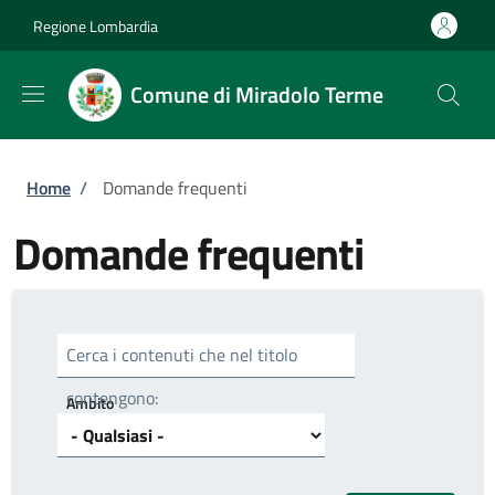
Salta al contenuto principale
Skip to footer content
Regione Lombardia
Comune di Miradolo Terme
Briciole di pane
Home
/
Domande frequenti
Domande frequenti
Cerca i contenuti che nel titolo
contengono:
Ambito