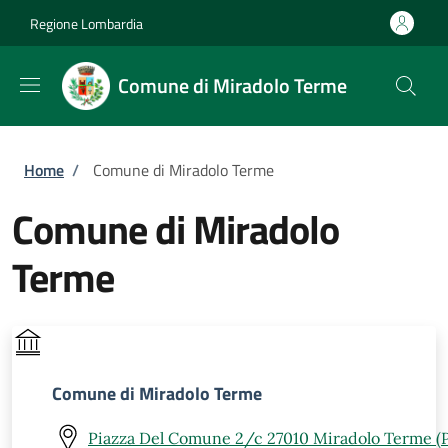
Salta al contenuto principale
Skip to footer content
Regione Lombardia
Comune di Miradolo Terme
Briciole di pane
Home
/
Comune di Miradolo Terme
Comune di Miradolo
Terme
Comune di Miradolo Terme
Piazza Del Comune 2/c 27010 Miradolo Terme (