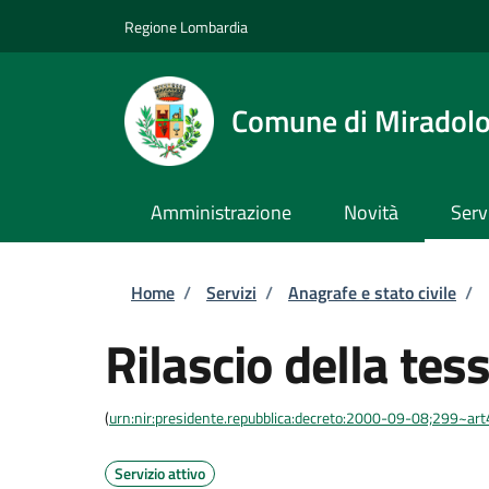
Salta al contenuto principale
Skip to footer content
Regione Lombardia
Comune di Miradol
Amministrazione
Novità
Serv
Briciole di pane
Home
/
Servizi
/
Anagrafe e stato civile
/
Rilascio della tes
(
urn:nir:presidente.repubblica:decreto:2000-09-08;299~art
Servizio attivo