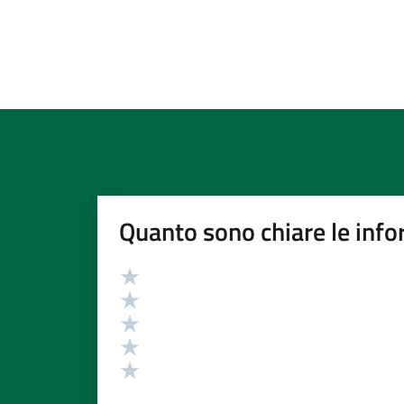
Quanto sono chiare le info
Valutazione
Valuta 5 stelle su 5
Valuta 4 stelle su 5
Valuta 3 stelle su 5
Valuta 2 stelle su 5
Valuta 1 stelle su 5