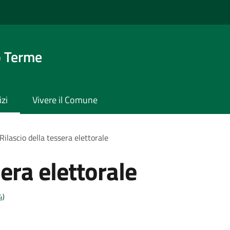
o Terme
izi
Vivere il Comune
Rilascio della tessera elettorale
sera elettorale
4
)