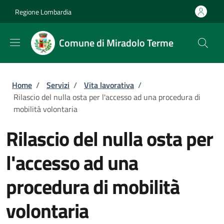
Salta al contenuto principale
Skip to footer content
Regione Lombardia
Comune di Miradolo Terme
Briciole di pane
Home
/
Servizi
/
Vita lavorativa
/
Rilascio del nulla osta per l'accesso ad una procedura di
mobilità volontaria
Rilascio del nulla osta per
l'accesso ad una
procedura di mobilità
volontaria