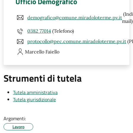
Ufficio Demografico
(Ind
demografico@comune.miradoloterme.pv.it
mail)
0382 77014
(Telefono)
protocollo@pec.comune.miradoloterme.pv.it
(P
Marcello
Faiello
Strumenti di tutela
Tutela amministrativa
Tutela giurisdizionale
Argomenti:
Lavoro