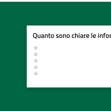
Quanto sono chiare le info
Valutazione
Valuta 5 stelle su 5
Valuta 4 stelle su 5
Valuta 3 stelle su 5
Valuta 2 stelle su 5
Valuta 1 stelle su 5