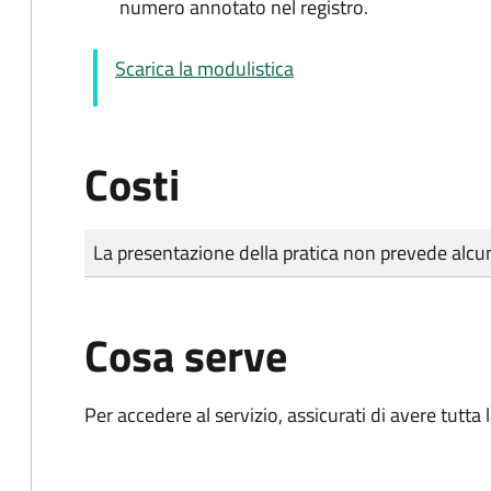
numero annotato nel registro.
Scarica la modulistica
Costi
Tipo di pagamento
Importo
La presentazione della pratica non prevede al
Cosa serve
Per accedere al servizio, assicurati di avere tutt