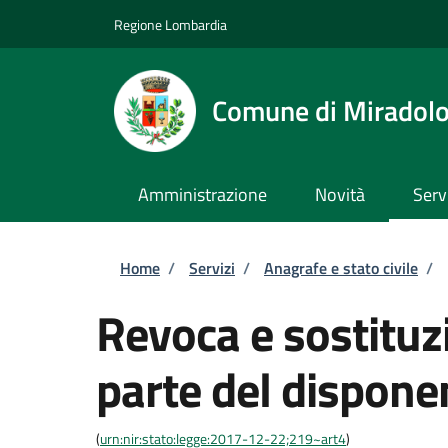
Salta al contenuto principale
Skip to footer content
Regione Lombardia
Comune di Miradol
Amministrazione
Novità
Serv
Briciole di pane
Home
/
Servizi
/
Anagrafe e stato civile
/
Revoca e sostituzi
parte del dispone
(
urn:nir:stato:legge:2017-12-22;219~art4
)