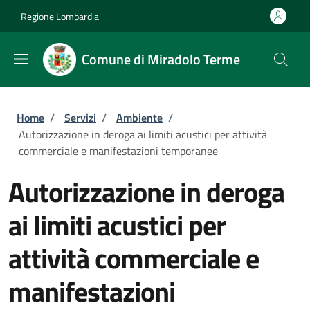
Salta al contenuto principale
Skip to footer content
Regione Lombardia
Comune di Miradolo Terme
Briciole di pane
Home
/
Servizi
/
Ambiente
/
Autorizzazione in deroga ai limiti acustici per attività
commerciale e manifestazioni temporanee
Autorizzazione in deroga
ai limiti acustici per
attività commerciale e
manifestazioni