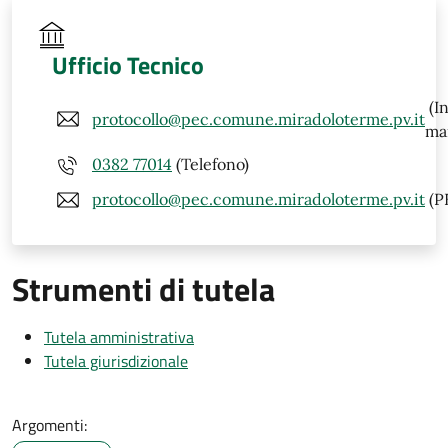
Ufficio Tecnico
(In
protocollo@pec.comune.miradoloterme.pv.it
mai
0382 77014
(Telefono)
protocollo@pec.comune.miradoloterme.pv.it
(P
Strumenti di tutela
Tutela amministrativa
Tutela giurisdizionale
Argomenti: