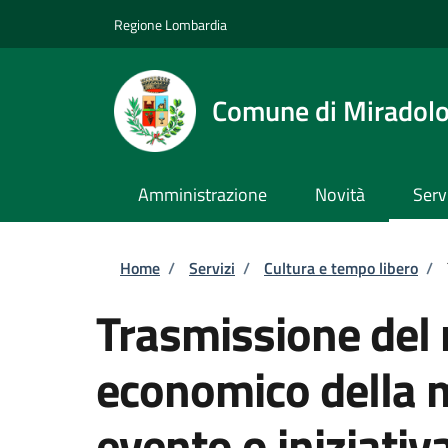
Salta al contenuto principale
Skip to footer content
Regione Lombardia
Comune di Miradol
Amministrazione
Novità
Serv
Briciole di pane
Home
/
Servizi
/
Cultura e tempo libero
/
Trasmissione del 
economico della 
evento o iniziativ