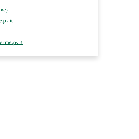
rme)
.pv.it
erme.pv.it