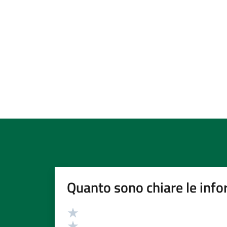
Quanto sono chiare le info
Valutazione
Valuta 5 stelle su 5
Valuta 4 stelle su 5