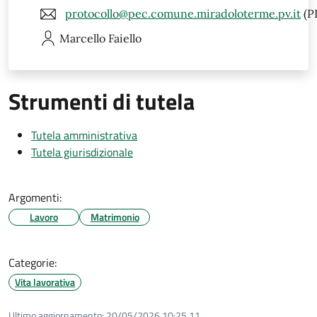
protocollo@pec.comune.miradoloterme.pv.it
(P
Marcello
Faiello
Strumenti di tutela
Tutela amministrativa
Tutela giurisdizionale
Argomenti:
Lavoro
Matrimonio
Categorie:
Vita lavorativa
Ultimo aggiornamento:
20/05/2026 10:25.11