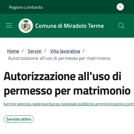
Salta al contenuto principale
Skip to footer content
Regione Lombardia
Comune di Miradolo Terme
Briciole di pane
Home
/
Servizi
/
Vita lavorativa
/
Autorizzazione all'uso di permesso per matrimonio
Autorizzazione all'uso di
permesso per matrimonio
(
urn:nir:agenzia.rappresentanza.negoziale.pubbliche.amministrazioni:contra
Servizio attivo