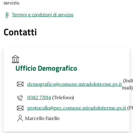
servizio.
Termini e condizioni di servizio
Contatti
Ufficio Demografico
(Ind
demografico@comune.miradoloterme.pv.it
mail)
0382 77014
(Telefono)
protocollo@pec.comune.miradoloterme.pv.it
(P
Marcello
Faiello