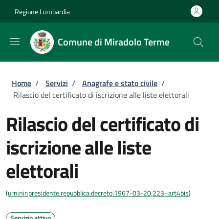
Salta al contenuto principale
Skip to footer content
Regione Lombardia
Comune di Miradolo Terme
Briciole di pane
Home
/
Servizi
/
Anagrafe e stato civile
/
Rilascio del certificato di iscrizione alle liste elettorali
Rilascio del certificato di
iscrizione alle liste
elettorali
(
urn:nir:presidente.repubblica:decreto:1967-03-20;223~art4bis
)
Servizio attivo