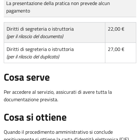
Tipo di pagamento
Importo
La presentazione della pratica non prevede alcun
pagamento
Diritti di segreteria o istruttoria
22,00 €
(per il rilascio del documento)
Diritti di segreteria o istruttoria
27,00 €
(per il rilascio del duplicato)
Cosa serve
Per accedere al servizio, assicurati di avere tutta la
documentazione prevista.
Cosa si ottiene
Quando il procedimento amministrativo si conclude
positivamente si ottiene la carta d'identità elettronica (CIE).