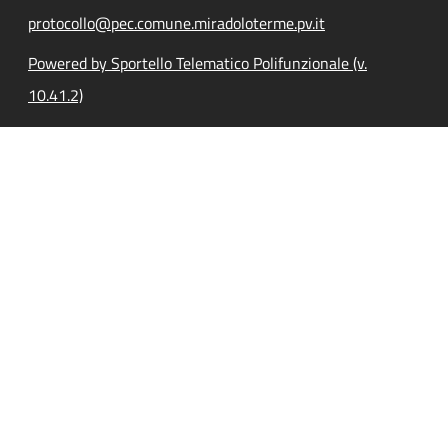
protocollo@pec.comune.miradoloterme.pv.it
Powered by Sportello Telematico Polifunzionale (v.
10.41.2)