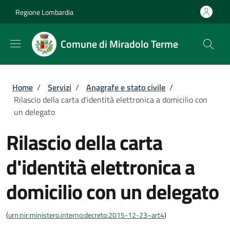
Salta al contenuto principale
Skip to footer content
Regione Lombardia
Comune di Miradolo Terme
Briciole di pane
Home
/
Servizi
/
Anagrafe e stato civile
/
Rilascio della carta d'identità elettronica a domicilio con
un delegato
Rilascio della carta
d'identità elettronica a
domicilio con un delegato
(
urn:nir:ministero.interno:decreto:2015-12-23~art4
)