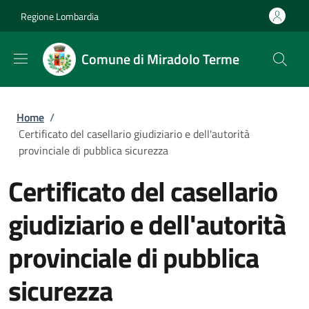
Salta al contenuto principale
Skip to footer content
Regione Lombardia
Comune di Miradolo Terme
Briciole di pane
Home
/
Certificato del casellario giudiziario e dell'autorità
provinciale di pubblica sicurezza
Certificato del casellario
giudiziario e dell'autorità
provinciale di pubblica
sicurezza