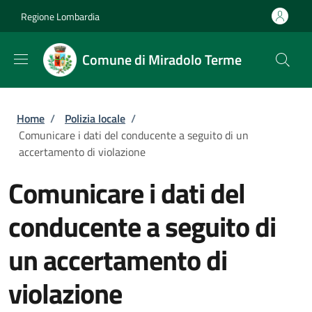
Salta al contenuto principale
Skip to footer content
Regione Lombardia
Comune di Miradolo Terme
Briciole di pane
Home
/
Polizia locale
/
Comunicare i dati del conducente a seguito di un
accertamento di violazione
Comunicare i dati del
conducente a seguito di
un accertamento di
violazione