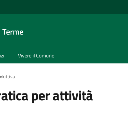
o Terme
izi
Vivere il Comune
oduttiva
tica per attività