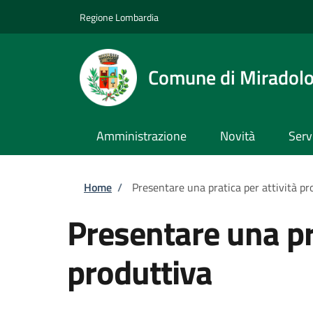
Salta al contenuto principale
Skip to footer content
Regione Lombardia
Comune di Miradol
Amministrazione
Novità
Serv
Briciole di pane
Home
/
Presentare una pratica per attività pr
Presentare una pra
produttiva