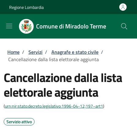
Salta al contenuto principale
Skip to footer content
Regione Lombardia
Comune di Miradolo Terme
Briciole di pane
Home
/
Servizi
/
Anagrafe e stato civile
/
Cancellazione dalla lista elettorale aggiunta
Cancellazione dalla lista
elettorale aggiunta
(
urn:nir:stato:decreto.legislativo:1996-04-12;197~art1
)
Servizio attivo