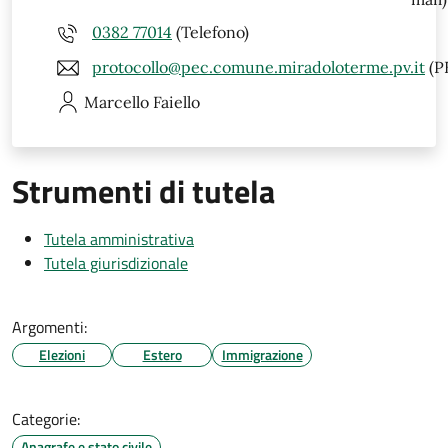
0382 77014
(Telefono)
protocollo@pec.comune.miradoloterme.pv.it
(P
Marcello
Faiello
Strumenti di tutela
Tutela amministrativa
Tutela giurisdizionale
Argomenti:
Elezioni
Estero
Immigrazione
Categorie:
Anagrafe e stato civile