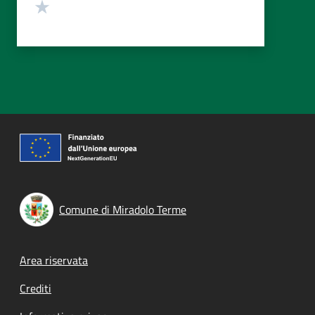
Valuta 1 stelle su 5
Comune di Miradolo Terme
Footer menu
Area riservata
Crediti