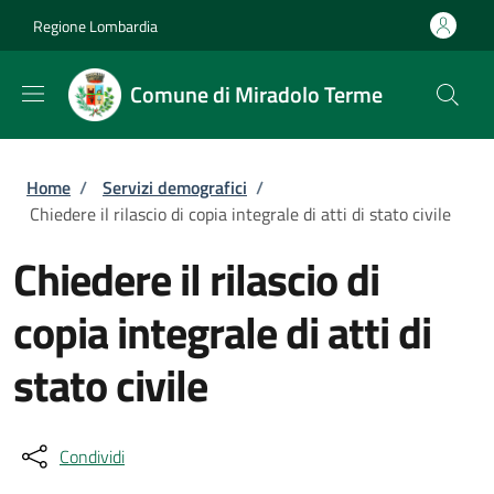
Salta al contenuto principale
Skip to footer content
Regione Lombardia
Comune di Miradolo Terme
Briciole di pane
Home
/
Servizi demografici
/
Chiedere il rilascio di copia integrale di atti di stato civile
Chiedere il rilascio di
copia integrale di atti di
stato civile
Condividi